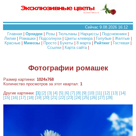
Сейчас 9.08.2026 16:12
Главная
|
Орхидеи
|
Розы
|
Тюльпаны
|
Нарциссы
|
Подснежники
|
Лилии
|
Ромашки
|
Подсолнухи
|
Цветы клевера
|
Голубые
|
Желтые
|
Красные
|
Мимозы
|
Просто
|
Букеты
|
8 марта
|
Рейтинг
|
Гостевая
|
Ссылки
|
Карта сайта
|
Фотографии ромашек
Размер картинки:
1024x768
Количество просмотров за этот квартал:
1
Другие картинки:
[1]
[2]
[3]
[4]
[5]
[6]
[7]
[8]
[9]
[10]
[11]
[12]
[13]
[14]
[15]
[16]
[17]
[18]
[19]
[20]
[21]
[22]
[23]
[24]
[25]
[26]
[27]
[28]