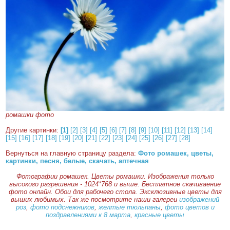
ромашки фото
Другие картинки:
[1]
[2]
[3]
[4]
[5]
[6]
[7]
[8]
[9]
[10]
[11]
[12]
[13]
[14]
[15]
[16]
[17]
[18]
[19]
[20]
[21]
[22]
[23]
[24]
[25]
[26]
[27]
[28]
Вернуться на главную страницу раздела:
Фото ромашек, цветы,
картинки, песня, белые, скачать, аптечная
Фотографии ромашек. Цветы ромашки. Изображения только
высокого разрешения - 1024*768 и выше. Бесплатное скачиваение
фото онлайн. Обои для рабочего стола. Эксклюзивные цветы для
выших любимых. Так же посмотрите наши галереи
изображений
роз
,
фото подснежников
,
желтые тюльпаны
,
фото цветов и
поздравлениями к 8 марта
,
красные цветы