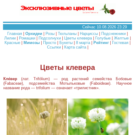
Сейчас 10.08.2026 23:29
Главная
|
Орхидеи
|
Розы
|
Тюльпаны
|
Нарциссы
|
Подснежники
|
Лилии
|
Ромашки
|
Подсолнухи
|
Цветы клевера
|
Голубые
|
Желтые
|
Красные
|
Мимозы
|
Просто
|
Букеты
|
8 марта
|
Рейтинг
|
Гостевая
|
Ссылки
|
Карта сайта
|
Цветы клевера
Кле́вер
(лат. Trifólium) — род растений семейства Бобовые
(Fabaceae), подсемейства Мотыльковые (Faboideae). Научное
название рода — trifolium — означает «трилистник».