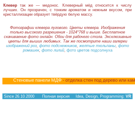
Клевер
так же — медонос. Клеверный мёд относится к числу
лучших. Он прозрачен, с тонким ароматом и нежным вкусом, при
кристаллизации образует твёрдую белую массу.
Фотографии клевера лугового. Цветы клевера. Изображения
только высокого разрешения - 1024*768 и выше. Бесплатное
скачиваение фото онлайн. Обои для рабочего стола. Эксклюзивные
цветы для выших любимых. Так же посмотрите наши галереи
изображений роз
,
фото подснежников
,
желтые тюльпаны
,
фото
ромашек
,
фото лилий
,
фото цветов подсолнуха
Стеновые панели МДФ
- отделка стен под дерево или ка
Since 26.10.2000
Полная версия
Idea, Design, Programming:
VR