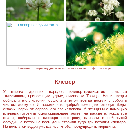
Нажмите на картинку для просмотра качественного фото клевера
Клевер
У многих древних народов
клевер-трилистник
считался
талисманом, приносящим удачу, символом Троицы. Наши предки
собирали его листочки, сушили и потом всегда носили с собой в
чистом лоскутке. И верили, что добрый помощник отводит беды,
сглазы, порчи от сорвавшего его человека. А женщины с помощью
клевера
готовили омолаживающее зелье: на рассвете, когда все
спали, собирали с
клевера
него росу, сливали в небольшой
сосудик, а потом на весь день ставили туда три веточки
клевера
.
На ночь этой водой умывались, чтобы предупредить морщины.