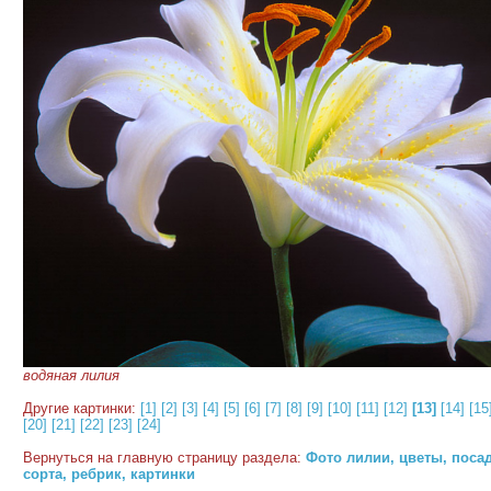
водяная лилия
Другие картинки:
[1]
[2]
[3]
[4]
[5]
[6]
[7]
[8]
[9]
[10]
[11]
[12]
[13]
[14]
[15
[20]
[21]
[22]
[23]
[24]
Вернуться на главную страницу раздела:
Фото лилии, цветы, посад
сорта, ребрик, картинки