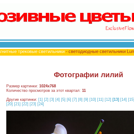
гнитные трековые светильники
- светодиодные светильники Lu
Фотографии лилий
Размер картинки:
1024x768
Количество просмотров за этот квартал:
11
Другие картинки:
[1]
[2]
[3]
[4]
[5]
[6]
[7]
[8]
[9]
[10]
[11]
[12]
[13]
[14]
[15
[20]
[21]
[22]
[23]
[24]