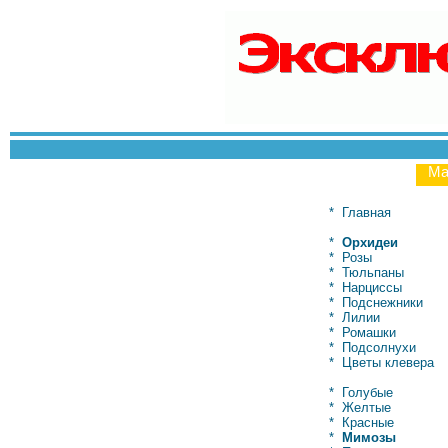
Ма
*
Главная
*
Орхидеи
*
Розы
*
Тюльпаны
*
Нарциссы
*
Подснежники
*
Лилии
*
Ромашки
*
Подсолнухи
*
Цветы клевера
*
Голубые
*
Желтые
*
Красные
*
Мимозы