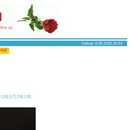
Сейчас 8.08.2026 20:53
mita!
]
[16]
[17]
[18]
[19]