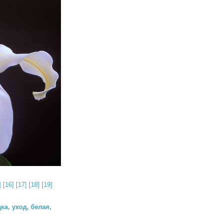
]
[16]
[17]
[18]
[19]
ка, уход, белая,