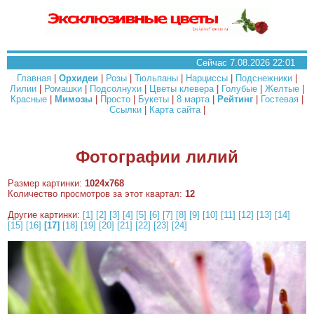
Сейчас 7.08.2026 22:01
Главная
|
Орхидеи
|
Розы
|
Тюльпаны
|
Нарциссы
|
Подснежники
|
Лилии
|
Ромашки
|
Подсолнухи
|
Цветы клевера
|
Голубые
|
Желтые
|
Красные
|
Мимозы
|
Просто
|
Букеты
|
8 марта
|
Рейтинг
|
Гостевая
|
Ссылки
|
Карта сайта
|
Фотографии лилий
Размер картинки:
1024x768
Количество просмотров за этот квартал:
12
Другие картинки:
[1]
[2]
[3]
[4]
[5]
[6]
[7]
[8]
[9]
[10]
[11]
[12]
[13]
[14]
[15]
[16]
[17]
[18]
[19]
[20]
[21]
[22]
[23]
[24]