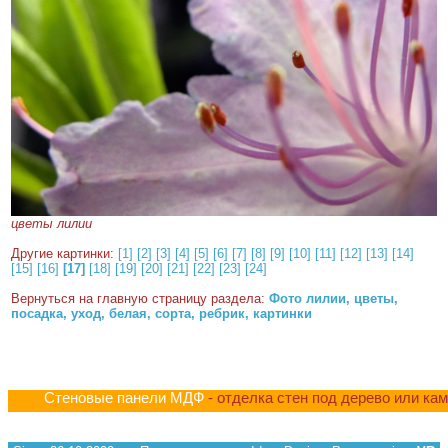
цветы лилии
Другие картинки:
[1]
[2]
[3]
[4]
[5]
[6]
[7]
[8]
[9]
[10]
[11]
[12]
[13]
[14]
[15]
[16]
[17]
[18]
[19]
[20]
[21]
[22]
[23]
[24]
Вернуться на главную страницу раздела:
Фото лилии, цветы,
посадка, уход, белая, сорта, ребрик, картинки
Стеновые панели МДФ
- отделка стен под дерево или ка