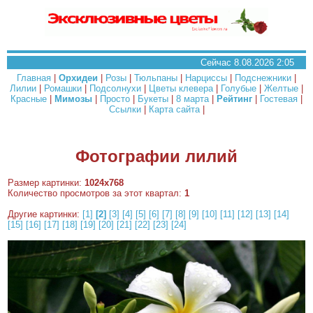
Сейчас 8.08.2026 2:05
Главная
|
Орхидеи
|
Розы
|
Тюльпаны
|
Нарциссы
|
Подснежники
|
Лилии
|
Ромашки
|
Подсолнухи
|
Цветы клевера
|
Голубые
|
Желтые
|
Красные
|
Мимозы
|
Просто
|
Букеты
|
8 марта
|
Рейтинг
|
Гостевая
|
Ссылки
|
Карта сайта
|
Фотографии лилий
Размер картинки:
1024x768
Количество просмотров за этот квартал:
1
Другие картинки:
[1]
[2]
[3]
[4]
[5]
[6]
[7]
[8]
[9]
[10]
[11]
[12]
[13]
[14]
[15]
[16]
[17]
[18]
[19]
[20]
[21]
[22]
[23]
[24]