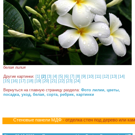
белая лилия
Другие картинки:
[1]
[2]
[3]
[4]
[5]
[6]
[7]
[8]
[9]
[10]
[11]
[12]
[13]
[14]
[15]
[16]
[17]
[18]
[19]
[20]
[21]
[22]
[23]
[24]
Вернуться на главную страницу раздела:
Фото лилии, цветы,
посадка, уход, белая, сорта, ребрик, картинки
Стеновые панели МДФ
- отделка стен под дерево или ка