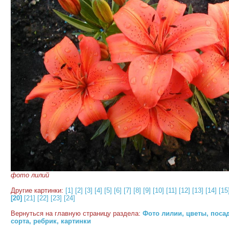
фото лилий
Другие картинки:
[1]
[2]
[3]
[4]
[5]
[6]
[7]
[8]
[9]
[10]
[11]
[12]
[13]
[14]
[15
[20]
[21]
[22]
[23]
[24]
Вернуться на главную страницу раздела:
Фото лилии, цветы, посад
сорта, ребрик, картинки