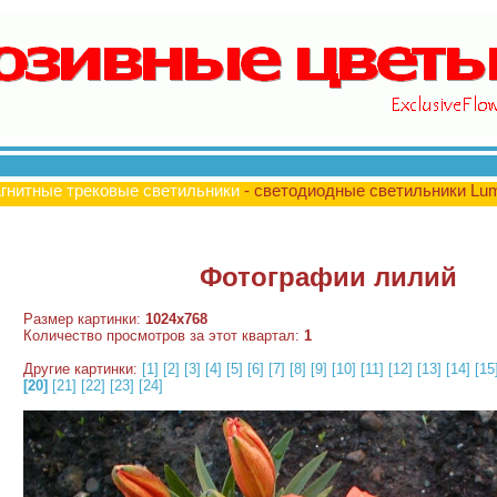
гнитные трековые светильники
- светодиодные светильники Lu
Фотографии лилий
Размер картинки:
1024x768
Количество просмотров за этот квартал:
1
Другие картинки:
[1]
[2]
[3]
[4]
[5]
[6]
[7]
[8]
[9]
[10]
[11]
[12]
[13]
[14]
[15
[20]
[21]
[22]
[23]
[24]