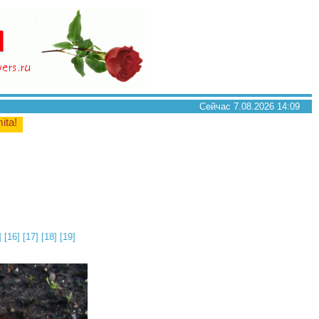
Сейчас 7.08.2026 14:09
mita!
]
[16]
[17]
[18]
[19]