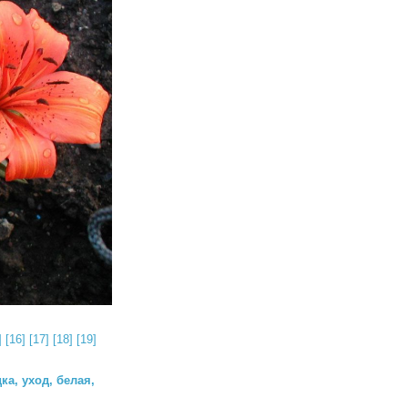
]
[16]
[17]
[18]
[19]
ка, уход, белая,