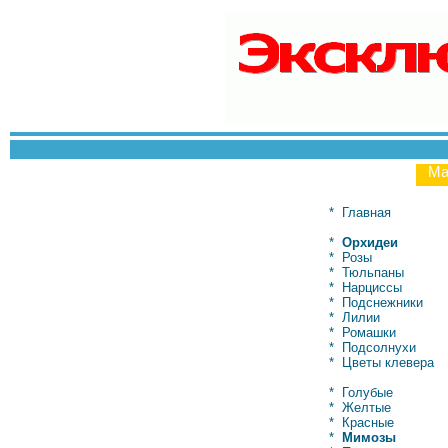
Ма
*
Главная
*
Орхидеи
*
Розы
*
Тюльпаны
*
Нарциссы
*
Подснежники
*
Лилии
*
Ромашки
*
Подсолнухи
*
Цветы клевера
*
Голубые
*
Желтые
*
Красные
*
Мимозы