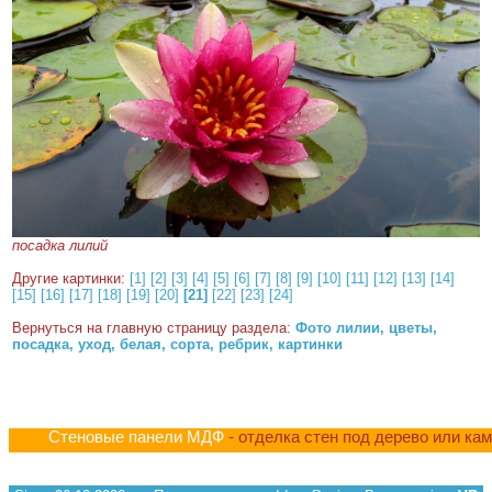
посадка лилий
Другие картинки:
[1]
[2]
[3]
[4]
[5]
[6]
[7]
[8]
[9]
[10]
[11]
[12]
[13]
[14]
[15]
[16]
[17]
[18]
[19]
[20]
[21]
[22]
[23]
[24]
Вернуться на главную страницу раздела:
Фото лилии, цветы,
посадка, уход, белая, сорта, ребрик, картинки
Стеновые панели МДФ
- отделка стен под дерево или ка