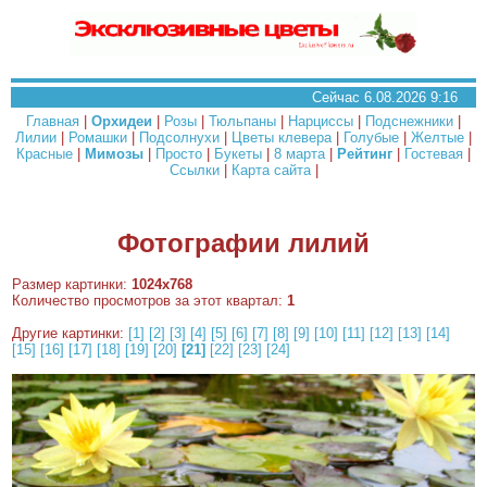
Сейчас 6.08.2026 9:16
Главная
|
Орхидеи
|
Розы
|
Тюльпаны
|
Нарциссы
|
Подснежники
|
Лилии
|
Ромашки
|
Подсолнухи
|
Цветы клевера
|
Голубые
|
Желтые
|
Красные
|
Мимозы
|
Просто
|
Букеты
|
8 марта
|
Рейтинг
|
Гостевая
|
Ссылки
|
Карта сайта
|
Фотографии лилий
Размер картинки:
1024x768
Количество просмотров за этот квартал:
1
Другие картинки:
[1]
[2]
[3]
[4]
[5]
[6]
[7]
[8]
[9]
[10]
[11]
[12]
[13]
[14]
[15]
[16]
[17]
[18]
[19]
[20]
[21]
[22]
[23]
[24]