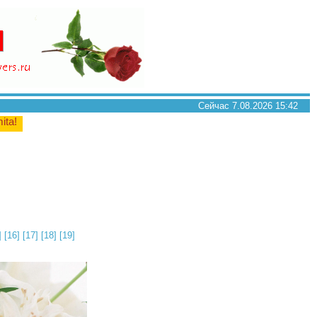
Сейчас 7.08.2026 15:42
mita!
]
[16]
[17]
[18]
[19]