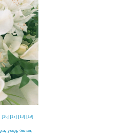
]
[16]
[17]
[18]
[19]
ка, уход, белая,