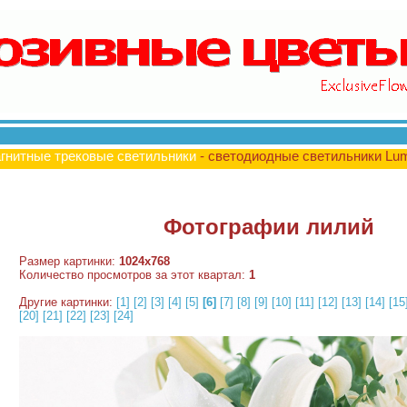
гнитные трековые светильники
- светодиодные светильники Lu
Фотографии лилий
Размер картинки:
1024x768
Количество просмотров за этот квартал:
1
Другие картинки:
[1]
[2]
[3]
[4]
[5]
[6]
[7]
[8]
[9]
[10]
[11]
[12]
[13]
[14]
[15
[20]
[21]
[22]
[23]
[24]