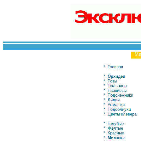
Ма
*
Главная
*
Орхидеи
*
Розы
*
Тюльпаны
*
Нарциссы
*
Подснежники
*
Лилии
*
Ромашки
*
Подсолнухи
*
Цветы клевера
*
Голубые
*
Желтые
*
Красные
*
Мимозы