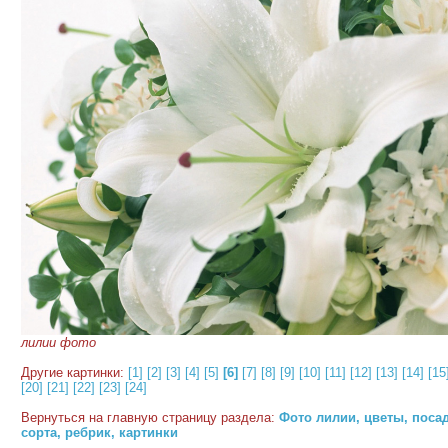
лилии фото
Другие картинки:
[1]
[2]
[3]
[4]
[5]
[6]
[7]
[8]
[9]
[10]
[11]
[12]
[13]
[14]
[15
[20]
[21]
[22]
[23]
[24]
Вернуться на главную страницу раздела:
Фото лилии, цветы, посад
сорта, ребрик, картинки