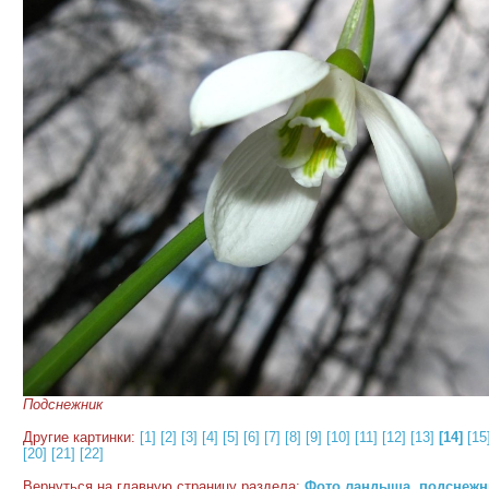
Подснежник
Другие картинки:
[1]
[2]
[3]
[4]
[5]
[6]
[7]
[8]
[9]
[10]
[11]
[12]
[13]
[14]
[15
[20]
[21]
[22]
Вернуться на главную страницу раздела:
Фото ландыша, подснежн