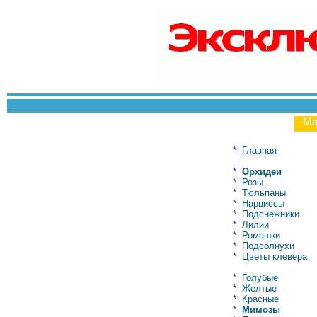
Ма
*
Главная
*
Орхидеи
*
Розы
*
Тюльпаны
*
Нарциссы
*
Подснежники
*
Лилии
*
Ромашки
*
Подсолнухи
*
Цветы клевера
*
Голубые
*
Желтые
*
Красные
*
Мимозы