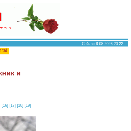
Сейчас 8.08.2026 20:22
mita!
жник и
]
[16]
[17]
[18]
[19]