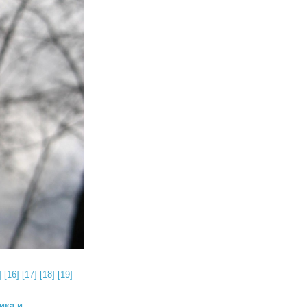
]
[16]
[17]
[18]
[19]
ика и