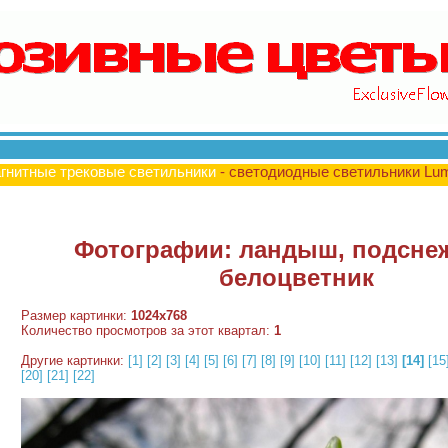
гнитные трековые светильники
- светодиодные светильники Lu
Фотографии: ландыш, подсне
белоцветник
Размер картинки:
1024x768
Количество просмотров за этот квартал:
1
Другие картинки:
[1]
[2]
[3]
[4]
[5]
[6]
[7]
[8]
[9]
[10]
[11]
[12]
[13]
[14]
[15
[20]
[21]
[22]