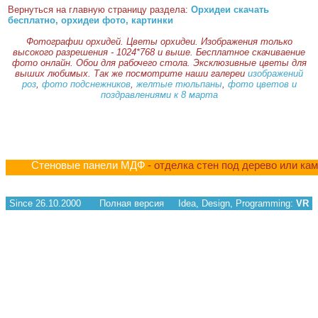
Вернуться на главную страницу раздела:
Орхидеи скачать
бесплатно, орхидеи фото, картинки
Фотографии орхидей. Цветы орхидеи. Изображения только
высокого разрешения - 1024*768 и выше. Бесплатное скачиваение
фото онлайн. Обои для рабочего стола. Эксклюзивные цветы для
выших любимых. Так же посмотрите наши галереи
изображений
роз
,
фото подснежников
,
желтые тюльпаны
,
фото цветов и
поздравлениями к 8 марта
Стеновые панели МДФ
- отделка стен под дерево или ка
Since 26.10.2000
Полная версия
Idea, Design, Programming:
VR