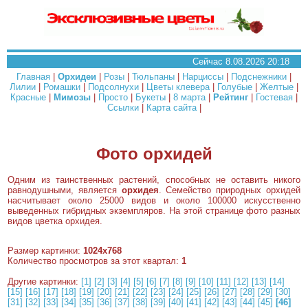
Сейчас 8.08.2026 20:18
Главная
|
Орхидеи
|
Розы
|
Тюльпаны
|
Нарциссы
|
Подснежники
|
Лилии
|
Ромашки
|
Подсолнухи
|
Цветы клевера
|
Голубые
|
Желтые
|
Красные
|
Мимозы
|
Просто
|
Букеты
|
8 марта
|
Рейтинг
|
Гостевая
|
Ссылки
|
Карта сайта
|
Фото орхидей
Одним из таинственных растений, способных не оставить никого
равнодушными, является
орхидея
. Семейство природных орхидей
насчитывает около 25000 видов и около 100000 искусственно
выведенных гибридных экземпляров. На этой странице фото разных
видов цветка орхидея.
Размер картинки:
1024x768
Количество просмотров за этот квартал:
1
Другие картинки:
[1]
[2]
[3]
[4]
[5]
[6]
[7]
[8]
[9]
[10]
[11]
[12]
[13]
[14]
[15]
[16]
[17]
[18]
[19]
[20]
[21]
[22]
[23]
[24]
[25]
[26]
[27]
[28]
[29]
[30]
[31]
[32]
[33]
[34]
[35]
[36]
[37]
[38]
[39]
[40]
[41]
[42]
[43]
[44]
[45]
[46]