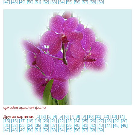
[47]
[48]
[49]
[50]
[51]
[52]
[53]
[54]
[55]
[56]
[57]
[58]
[59]
орхидея красная фото
Другие картинки:
[1]
[2]
[3]
[4]
[5]
[6]
[7]
[8]
[9]
[10]
[11]
[12]
[13]
[14]
[15]
[16]
[17]
[18]
[19]
[20]
[21]
[22]
[23]
[24]
[25]
[26]
[27]
[28]
[29]
[30]
[31]
[32]
[33]
[34]
[35]
[36]
[37]
[38]
[39]
[40]
[41]
[42]
[43]
[44]
[45]
[46]
[47]
[48]
[49]
[50]
[51]
[52]
[53]
[54]
[55]
[56]
[57]
[58]
[59]