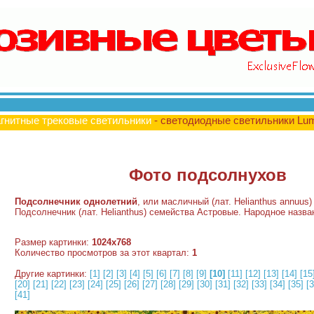
гнитные трековые светильники
- светодиодные светильники Lu
Фото подсолнухов
Подсолнечник однолетний
, или масличный (лат. Helianthus annuus
Подсолнечник (лат. Helianthus) семейства Астровые. Народное назв
Размер картинки:
1024x768
Количество просмотров за этот квартал:
1
Другие картинки:
[1]
[2]
[3]
[4]
[5]
[6]
[7]
[8]
[9]
[10]
[11]
[12]
[13]
[14]
[15
[20]
[21]
[22]
[23]
[24]
[25]
[26]
[27]
[28]
[29]
[30]
[31]
[32]
[33]
[34]
[35]
[3
[41]