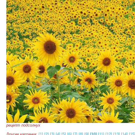
рецепт подсолнух
Другие картинки:
[1]
[2]
[3]
[4]
[5]
[6]
[7]
[8]
[9]
[10]
[11]
[12]
[13]
[14]
[15