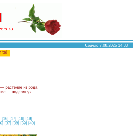
Сейчас 7.08.2026 14:30
mita!
) — растение из рода
ание — подсолнух.
]
[16]
[17]
[18]
[19]
6]
[37]
[38]
[39]
[40]