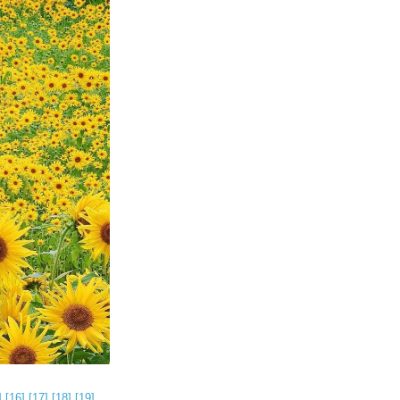
]
[16]
[17]
[18]
[19]