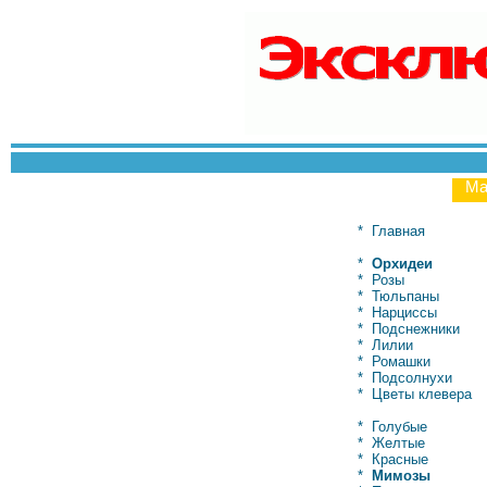
Ма
*
Главная
*
Орхидеи
*
Розы
*
Тюльпаны
*
Нарциссы
*
Подснежники
*
Лилии
*
Ромашки
*
Подсолнухи
*
Цветы клевера
*
Голубые
*
Желтые
*
Красные
*
Мимозы