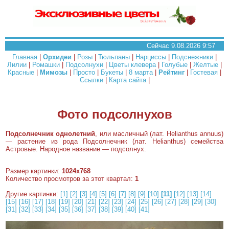
Сейчас 9.08.2026 9:57
Главная
|
Орхидеи
|
Розы
|
Тюльпаны
|
Нарциссы
|
Подснежники
|
Лилии
|
Ромашки
|
Подсолнухи
|
Цветы клевера
|
Голубые
|
Желтые
|
Красные
|
Мимозы
|
Просто
|
Букеты
|
8 марта
|
Рейтинг
|
Гостевая
|
Ссылки
|
Карта сайта
|
Фото подсолнухов
Подсолнечник однолетний
, или масличный (лат. Helianthus annuus)
— растение из рода Подсолнечник (лат. Helianthus) семейства
Астровые. Народное название — подсолнух.
Размер картинки:
1024x768
Количество просмотров за этот квартал:
1
Другие картинки:
[1]
[2]
[3]
[4]
[5]
[6]
[7]
[8]
[9]
[10]
[11]
[12]
[13]
[14]
[15]
[16]
[17]
[18]
[19]
[20]
[21]
[22]
[23]
[24]
[25]
[26]
[27]
[28]
[29]
[30]
[31]
[32]
[33]
[34]
[35]
[36]
[37]
[38]
[39]
[40]
[41]