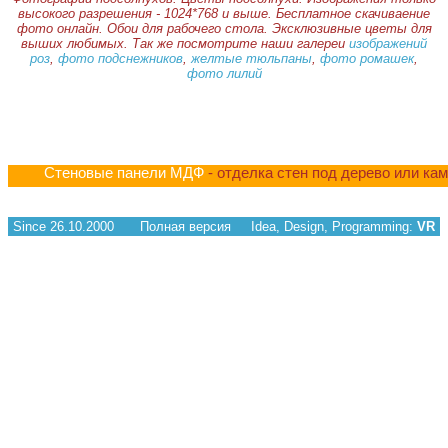
высокого разрешения - 1024*768 и выше. Бесплатное скачиваение
фото онлайн. Обои для рабочего стола. Эксклюзивные цветы для
выших любимых. Так же посмотрите наши галереи
изображений
роз
,
фото подснежников
,
желтые тюльпаны
,
фото ромашек
,
фото лилий
Стеновые панели МДФ
- отделка стен под дерево или ка
Since 26.10.2000
Полная версия
Idea, Design, Programming:
VR