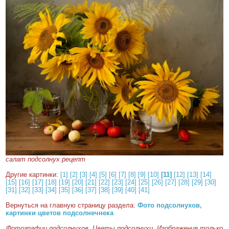
салат подсолнух рецепт
Другие картинки:
[1]
[2]
[3]
[4]
[5]
[6]
[7]
[8]
[9]
[10]
[11]
[12]
[13]
[14]
[15]
[16]
[17]
[18]
[19]
[20]
[21]
[22]
[23]
[24]
[25]
[26]
[27]
[28]
[29]
[30]
[31]
[32]
[33]
[34]
[35]
[36]
[37]
[38]
[39]
[40]
[41]
Вернуться на главную страницу раздела:
Фото подсолнухов,
картинки цветов подсолнечнека
Фотографии подсолнухов. Цветы подсолнухи. Изображения только