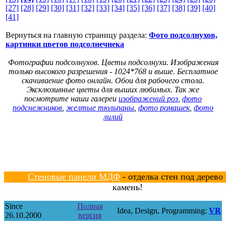
[27]
[28]
[29]
[30]
[31]
[32]
[33]
[34]
[35]
[36]
[37]
[38]
[39]
[40]
[41]
Вернуться на главную страницу раздела:
Фото подсолнухов,
картинки цветов подсолнечнека
Фотографии подсолнухов. Цветы подсолнухи. Изображения
только высокого разрешения - 1024*768 и выше. Бесплатное
скачиваение фото онлайн. Обои для рабочего стола.
Эксклюзивные цветы для выших любимых. Так же
посмотрите наши галереи
изображений роз
,
фото
подснежников
,
желтые тюльпаны
,
фото ромашек
,
фото
лилий
Стеновые панели МДФ
- отделка стен под дерево
камень!
Since
Полная
Idea, Design, Programming:
VR
26.10.2000
версия