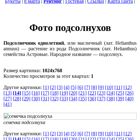
Букеты
|
8 марта
|
Рейтинг
|
Гостевая
|
Ссылки
|
Карта сайта
|
Фото подсолнухов
Подсолнечник однолетний
, или масличный (лат. Helianthus
annuus) — растение из рода Подсолнечник (лат. Helianthus)
семейства Астровые. Народное название — подсолнух.
Размер картинки:
1024x768
Количество просмотров за этот квартал:
1
Другие картинки:
[1]
[2]
[3]
[4]
[5]
[6]
[7]
[8]
[9]
[10]
[11]
[12]
[13]
[14]
[15]
[16]
[17]
[18]
[19]
[20]
[21]
[22]
[23]
[24]
[25]
[26]
[27]
[28]
[29]
[30]
[31]
[32]
[33]
[34]
[35]
[36]
[37]
[38]
[39]
[40]
[41]
семечка подсолнуха
Другие картинки:
[1]
[2]
[3]
[4]
[5]
[6]
[7]
[8]
[9]
[10]
[11]
[12]
[13]
[14]
[15]
[16]
[17]
[18]
[19]
[20]
[21]
[22]
[23]
[24]
[25]
[26]