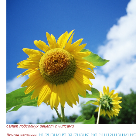
салат подсолнух рецепт с чипсами
Другие картинки:
[1]
[2]
[3]
[4]
[5]
[6]
[7]
[8]
[9]
[10]
[11]
[12]
[13]
[14]
[15