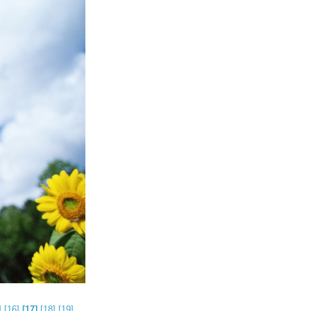
]
[16]
[17]
[18]
[19]