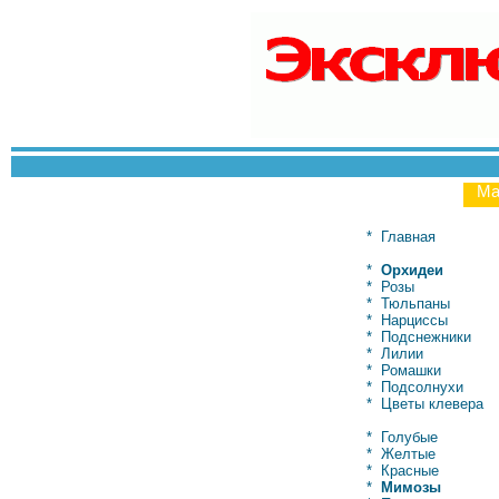
Ма
*
Главная
*
Орхидеи
*
Розы
*
Тюльпаны
*
Нарциссы
*
Подснежники
*
Лилии
*
Ромашки
*
Подсолнухи
*
Цветы клевера
*
Голубые
*
Желтые
*
Красные
*
Мимозы