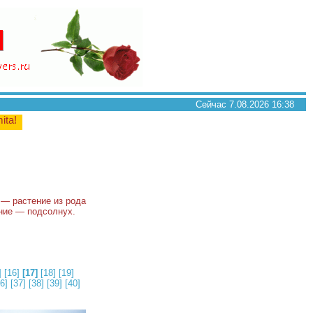
Сейчас 7.08.2026 16:38
mita!
) — растение из рода
ание — подсолнух.
]
[16]
[17]
[18]
[19]
6]
[37]
[38]
[39]
[40]