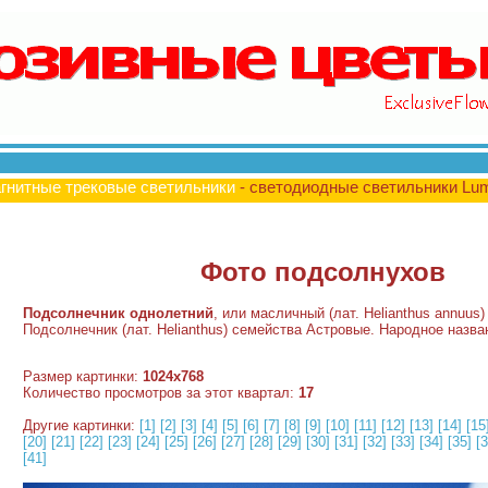
гнитные трековые светильники
- светодиодные светильники Lu
Фото подсолнухов
Подсолнечник однолетний
, или масличный (лат. Helianthus annuus
Подсолнечник (лат. Helianthus) семейства Астровые. Народное назв
Размер картинки:
1024x768
Количество просмотров за этот квартал:
17
Другие картинки:
[1]
[2]
[3]
[4]
[5]
[6]
[7]
[8]
[9]
[10]
[11]
[12]
[13]
[14]
[15
[20]
[21]
[22]
[23]
[24]
[25]
[26]
[27]
[28]
[29]
[30]
[31]
[32]
[33]
[34]
[35]
[3
[41]