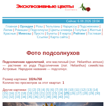
Сейчас 6.08.2026 19:04
Главная
|
Орхидеи
|
Розы
|
Тюльпаны
|
Нарциссы
|
Подснежники
|
Лилии
|
Ромашки
|
Подсолнухи
|
Цветы клевера
|
Голубые
|
Желтые
|
Красные
|
Мимозы
|
Просто
|
Букеты
|
8 марта
|
Рейтинг
|
Гостевая
|
Ссылки
|
Карта сайта
|
Фото подсолнухов
Подсолнечник однолетний
, или масличный (лат. Helianthus annuus)
— растение из рода Подсолнечник (лат. Helianthus) семейства
Астровые. Народное название — подсолнух.
Размер картинки:
1024x768
Количество просмотров за этот квартал:
1
Другие картинки:
[1]
[2]
[3]
[4]
[5]
[6]
[7]
[8]
[9]
[10]
[11]
[12]
[13]
[14]
[15]
[16]
[17]
[18]
[19]
[20]
[21]
[22]
[23]
[24]
[25]
[26]
[27]
[28]
[29]
[30]
[31]
[32]
[33]
[34]
[35]
[36]
[37]
[38]
[39]
[40]
[41]