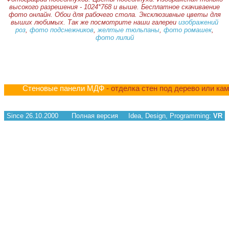
высокого разрешения - 1024*768 и выше. Бесплатное скачиваение
фото онлайн. Обои для рабочего стола. Эксклюзивные цветы для
выших любимых. Так же посмотрите наши галереи
изображений
роз
,
фото подснежников
,
желтые тюльпаны
,
фото ромашек
,
фото лилий
Стеновые панели МДФ
- отделка стен под дерево или ка
Since 26.10.2000
Полная версия
Idea, Design, Programming:
VR