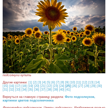
подсолнухи купить
Другие картинки:
[1]
[2]
[3]
[4]
[5]
[6]
[7]
[8]
[9]
[10]
[11]
[12]
[13]
[14]
[15]
[16]
[17]
[18]
[19]
[20]
[21]
[22]
[23]
[24]
[25]
[26]
[27]
[28]
[29]
[30]
[31]
[32]
[33]
[34]
[35]
[36]
[37]
[38]
[39]
[40]
[41]
Вернуться на главную страницу раздела:
Фото подсолнухов,
картинки цветов подсолнечнека
Фотографии подсолнухов. Цветы подсолнухи. Изображения только