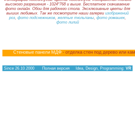
высокого разрешения - 1024*768 и выше. Бесплатное скачиваение
фото онлайн. Обои для рабочего стола. Эксклюзивные цветы для
выших любимых. Так же посмотрите наши галереи
изображений
роз
,
фото подснежников
,
желтые тюльпаны
,
фото ромашек
,
фото лилий
Стеновые панели МДФ
- отделка стен под дерево или ка
Since 26.10.2000
Полная версия
Idea, Design, Programming:
VR