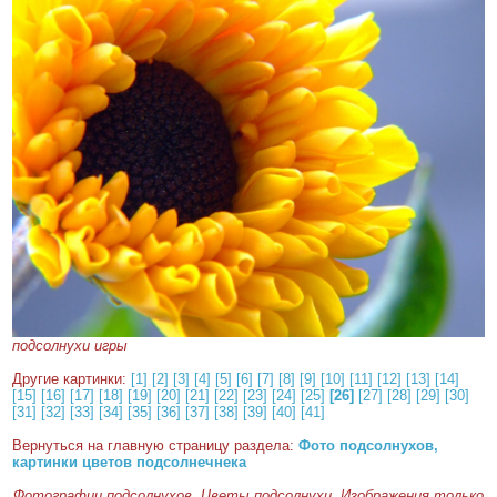
подсолнухи игры
Другие картинки:
[1]
[2]
[3]
[4]
[5]
[6]
[7]
[8]
[9]
[10]
[11]
[12]
[13]
[14]
[15]
[16]
[17]
[18]
[19]
[20]
[21]
[22]
[23]
[24]
[25]
[26]
[27]
[28]
[29]
[30]
[31]
[32]
[33]
[34]
[35]
[36]
[37]
[38]
[39]
[40]
[41]
Вернуться на главную страницу раздела:
Фото подсолнухов,
картинки цветов подсолнечнека
Фотографии подсолнухов. Цветы подсолнухи. Изображения только