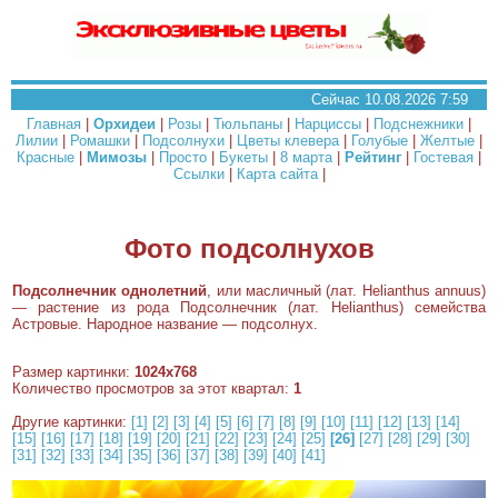
Сейчас 10.08.2026 7:59
Главная
|
Орхидеи
|
Розы
|
Тюльпаны
|
Нарциссы
|
Подснежники
|
Лилии
|
Ромашки
|
Подсолнухи
|
Цветы клевера
|
Голубые
|
Желтые
|
Красные
|
Мимозы
|
Просто
|
Букеты
|
8 марта
|
Рейтинг
|
Гостевая
|
Ссылки
|
Карта сайта
|
Фото подсолнухов
Подсолнечник однолетний
, или масличный (лат. Helianthus annuus)
— растение из рода Подсолнечник (лат. Helianthus) семейства
Астровые. Народное название — подсолнух.
Размер картинки:
1024x768
Количество просмотров за этот квартал:
1
Другие картинки:
[1]
[2]
[3]
[4]
[5]
[6]
[7]
[8]
[9]
[10]
[11]
[12]
[13]
[14]
[15]
[16]
[17]
[18]
[19]
[20]
[21]
[22]
[23]
[24]
[25]
[26]
[27]
[28]
[29]
[30]
[31]
[32]
[33]
[34]
[35]
[36]
[37]
[38]
[39]
[40]
[41]