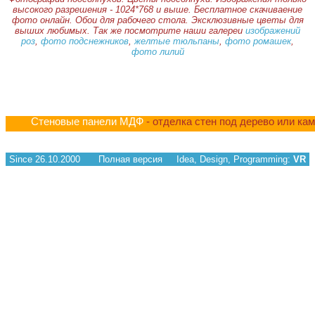
высокого разрешения - 1024*768 и выше. Бесплатное скачиваение
фото онлайн. Обои для рабочего стола. Эксклюзивные цветы для
выших любимых. Так же посмотрите наши галереи
изображений
роз
,
фото подснежников
,
желтые тюльпаны
,
фото ромашек
,
фото лилий
Стеновые панели МДФ
- отделка стен под дерево или ка
Since 26.10.2000
Полная версия
Idea, Design, Programming:
VR