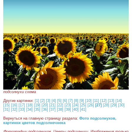
подсолнухи схема
Другие картинки:
[1]
[2]
[3]
[4]
[5]
[6]
[7]
[8]
[9]
[10]
[11]
[12]
[13]
[14]
[15]
[16]
[17]
[18]
[19]
[20]
[21]
[22]
[23]
[24]
[25]
[26]
[27]
[28]
[29]
[30]
[31]
[32]
[33]
[34]
[35]
[36]
[37]
[38]
[39]
[40]
[41]
Вернуться на главную страницу раздела:
Фото подсолнухов,
картинки цветов подсолнечнека
Фотографии подсолнухов. Цветы подсолнухи. Изображения только