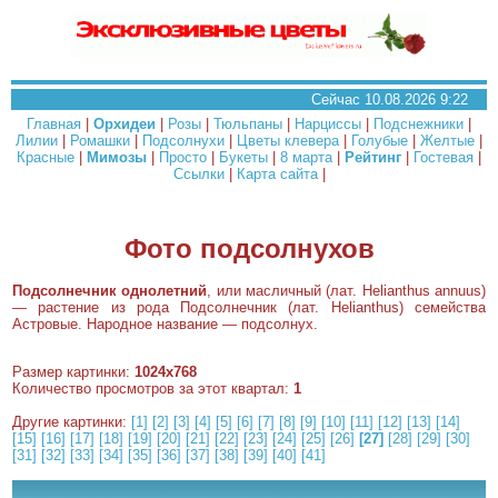
Сейчас 10.08.2026 9:22
Главная
|
Орхидеи
|
Розы
|
Тюльпаны
|
Нарциссы
|
Подснежники
|
Лилии
|
Ромашки
|
Подсолнухи
|
Цветы клевера
|
Голубые
|
Желтые
|
Красные
|
Мимозы
|
Просто
|
Букеты
|
8 марта
|
Рейтинг
|
Гостевая
|
Ссылки
|
Карта сайта
|
Фото подсолнухов
Подсолнечник однолетний
, или масличный (лат. Helianthus annuus)
— растение из рода Подсолнечник (лат. Helianthus) семейства
Астровые. Народное название — подсолнух.
Размер картинки:
1024x768
Количество просмотров за этот квартал:
1
Другие картинки:
[1]
[2]
[3]
[4]
[5]
[6]
[7]
[8]
[9]
[10]
[11]
[12]
[13]
[14]
[15]
[16]
[17]
[18]
[19]
[20]
[21]
[22]
[23]
[24]
[25]
[26]
[27]
[28]
[29]
[30]
[31]
[32]
[33]
[34]
[35]
[36]
[37]
[38]
[39]
[40]
[41]