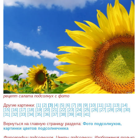
рецепт салата подсолнух с фото
Другие картинки:
[1]
[2]
[3]
[4]
[5]
[6]
[7]
[8]
[9]
[10]
[11]
[12]
[13]
[14]
[15]
[16]
[17]
[18]
[19]
[20]
[21]
[22]
[23]
[24]
[25]
[26]
[27]
[28]
[29]
[30]
[31]
[32]
[33]
[34]
[35]
[36]
[37]
[38]
[39]
[40]
[41]
Вернуться на главную страницу раздела:
Фото подсолнухов,
картинки цветов подсолнечнека
Фотографии подсолнухов. Цветы подсолнухи. Изображения только