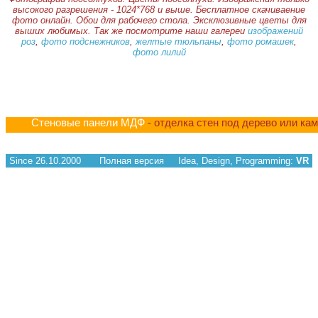
высокого разрешения - 1024*768 и выше. Бесплатное скачиваение
фото онлайн. Обои для рабочего стола. Эксклюзивные цветы для
выших любимых. Так же посмотрите наши галереи
изображений
роз
,
фото подснежников
,
желтые тюльпаны
,
фото ромашек
,
фото лилий
Стеновые панели МДФ
- отделка стен под дерево или ка
Since 26.10.2000
Полная версия
Idea, Design, Programming:
VR