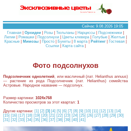
Сейчас 9.08.2026 19:05
Главная
|
Орхидеи
|
Розы
|
Тюльпаны
|
Нарциссы
|
Подснежники
|
Лилии
|
Ромашки
|
Подсолнухи
|
Цветы клевера
|
Голубые
|
Желтые
|
Красные
|
Мимозы
|
Просто
|
Букеты
|
8 марта
|
Рейтинг
|
Гостевая
|
Ссылки
|
Карта сайта
|
Фото подсолнухов
Подсолнечник однолетний
, или масличный (лат. Helianthus annuus)
— растение из рода Подсолнечник (лат. Helianthus) семейства
Астровые. Народное название — подсолнух.
Размер картинки:
1024x768
Количество просмотров за этот квартал:
1
Другие картинки:
[1]
[2]
[3]
[4]
[5]
[6]
[7]
[8]
[9]
[10]
[11]
[12]
[13]
[14]
[15]
[16]
[17]
[18]
[19]
[20]
[21]
[22]
[23]
[24]
[25]
[26]
[27]
[28]
[29]
[30]
[31]
[32]
[33]
[34]
[35]
[36]
[37]
[38]
[39]
[40]
[41]