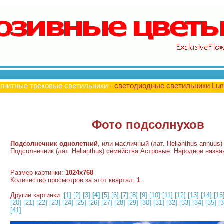
гнитные трековые светильники
- светодиодные светильники Lu
Фото подсолнухов
Подсолнечник однолетний
, или масличный (лат. Helianthus annuus
Подсолнечник (лат. Helianthus) семейства Астровые. Народное назв
Размер картинки:
1024x768
Количество просмотров за этот квартал:
1
Другие картинки:
[1]
[2]
[3]
[4]
[5]
[6]
[7]
[8]
[9]
[10]
[11]
[12]
[13]
[14]
[15
[20]
[21]
[22]
[23]
[24]
[25]
[26]
[27]
[28]
[29]
[30]
[31]
[32]
[33]
[34]
[35]
[3
[41]