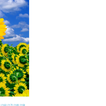
]
[16]
[17]
[18]
[19]