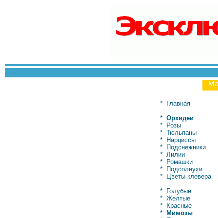
Ма
*
Главная
*
Орхидеи
*
Розы
*
Тюльпаны
*
Нарциссы
*
Подснежники
*
Лилии
*
Ромашки
*
Подсолнухи
*
Цветы клевера
*
Голубые
*
Желтые
*
Красные
*
Мимозы