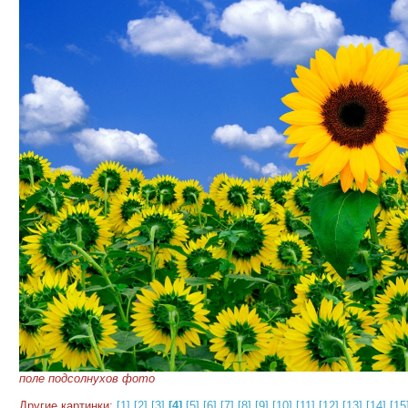
поле подсолнухов фото
Другие картинки:
[1]
[2]
[3]
[4]
[5]
[6]
[7]
[8]
[9]
[10]
[11]
[12]
[13]
[14]
[15