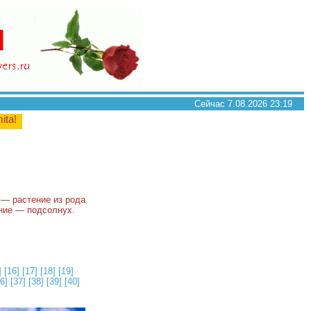
Сейчас 7.08.2026 23:19
mita!
) — растение из рода
ание — подсолнух.
]
[16]
[17]
[18]
[19]
6]
[37]
[38]
[39]
[40]