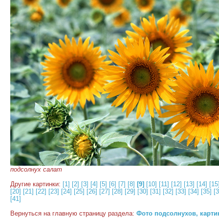
подсолнух салат
Другие картинки:
[1]
[2]
[3]
[4]
[5]
[6]
[7]
[8]
[9]
[10]
[11]
[12]
[13]
[14]
[15
[20]
[21]
[22]
[23]
[24]
[25]
[26]
[27]
[28]
[29]
[30]
[31]
[32]
[33]
[34]
[35]
[3
[41]
Вернуться на главную страницу раздела:
Фото подсолнухов, карти