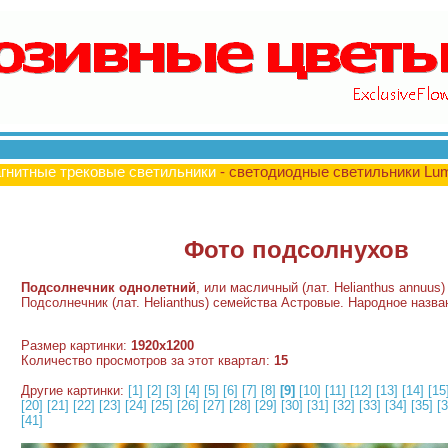
гнитные трековые светильники
- светодиодные светильники Lu
Фото подсолнухов
Подсолнечник однолетний
, или масличный (лат. Helianthus annuus
Подсолнечник (лат. Helianthus) семейства Астровые. Народное назв
Размер картинки:
1920x1200
Количество просмотров за этот квартал:
15
Другие картинки:
[1]
[2]
[3]
[4]
[5]
[6]
[7]
[8]
[9]
[10]
[11]
[12]
[13]
[14]
[15
[20]
[21]
[22]
[23]
[24]
[25]
[26]
[27]
[28]
[29]
[30]
[31]
[32]
[33]
[34]
[35]
[3
[41]