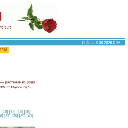
Сейчас 8.08.2026 0:36
mita!
) — растение из рода
ание — подсолнух.
]
[16]
[17]
[18]
[19]
6]
[37]
[38]
[39]
[40]