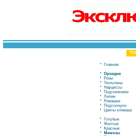
Ма
*
Главная
*
Орхидеи
*
Розы
*
Тюльпаны
*
Нарциссы
*
Подснежники
*
Лилии
*
Ромашки
*
Подсолнухи
*
Цветы клевера
*
Голубые
*
Желтые
*
Красные
*
Мимозы