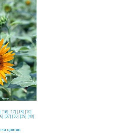
]
[16]
[17]
[18]
[19]
6]
[37]
[38]
[39]
[40]
нки цветов