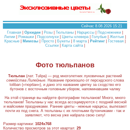
Сейчас 8.08.2026 15:21
Главная
|
Орхидеи
|
Розы
|
Тюльпаны
|
Нарциссы
|
Подснежники
|
Лилии
|
Ромашки
|
Подсолнухи
|
Цветы клевера
|
Голубые
|
Желтые
|
Красные
|
Мимозы
|
Просто
|
Букеты
|
8 марта
|
Рейтинг
|
Гостевая
|
Ссылки
|
Карта сайта
|
Фото тюльпанов
Тюльпан
(лат. Tulipa) — род многолетних луковичных растений
семейства Лилейные
. Название произошло от персидского слова
toliban («тюрбан»), и дано это название цветку за сходство его
бутонов с восточным головным убором, напоминавшим чалму
На этой странице вы найдете фотографии тюльпанов! Много, много
тюльпанов! Тюльпаны у нас всегда ассоциируются с поздней весной
и майскими праздниками. Ранние цветы - нежные нарцисы, вылезают
почти из под снега. А тюльпаны с их плотными бутончиками - так и
заявляют, что весна уже набрала свою силу!
Размер картинки:
1024x768
Количество просмотров за этот квартал:
29