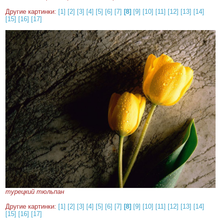
Другие картинки:
[1]
[2]
[3]
[4]
[5]
[6]
[7]
[8]
[9]
[10]
[11]
[12]
[13]
[14]
[15]
[16]
[17]
турецкий тюльпан
Другие картинки:
[1]
[2]
[3]
[4]
[5]
[6]
[7]
[8]
[9]
[10]
[11]
[12]
[13]
[14]
[15]
[16]
[17]