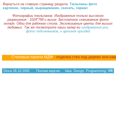
Вернуться на главную страницу раздела:
Тюльпаны фото
картинки, черный, выращивание, скачать, сериал
Фотографии тюльпанов. Изображения только высокого
разрешения - 1024*768 и выше. Бесплатное скачиваение фото
онлайн. Обои для рабочего стола. Эксклюзивные цветы для выших
любимых. Так же посмотрите наши галер еи
изображений роз
,
фото подснежников
,
к артинок орхидей
Стеновые панели МДФ
- отделка стен под дерево или ка
Since 26.10.2000
Полная версия
Idea, Design, Programming:
VR