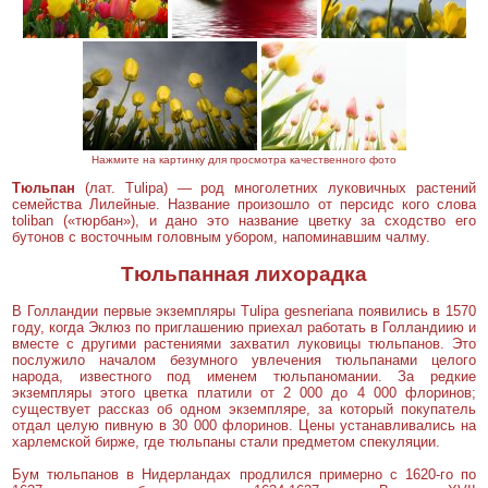
Нажмите на картинку для просмотра качественного фото
Тюльпан
(лат. Tulipa) — род многолетних луковичных растений
семейства Лилейные. Название произошло от персидс кого слова
toliban («тюрбан»), и дано это название цветку за сходство его
бутонов с восточным головным убором, напоминавшим чалму.
Тюльпанная лихорадка
В Голландии первые экземпляры Tulipa gesneriana появились в 1570
году, когда Эклюз по приглашению приехал работать в Голландиию и
вместе с другими растениями захватил луковицы тюльпанов. Это
послужило началом безумного увлечения тюльпанами целого
народа, известного под именем тюльпаномании. За редкие
экземпляры этого цветка платили от 2 000 до 4 000 флоринов;
существует рассказ об одном экземпляре, за который покупатель
отдал целую пивную в 30 000 флоринов. Цены устанавливались на
харлемской бирже, где тюльпаны стали предметом спекуляции.
Бум тюльпанов в Нидерландах продлился примерно с 1620-го по