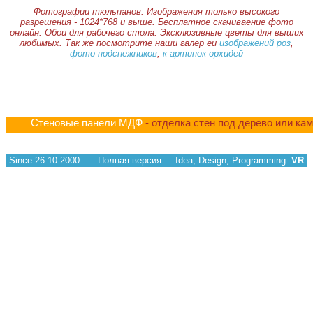
Фотографии тюльпанов. Изображения только высокого
разрешения - 1024*768 и выше. Бесплатное скачиваение фото
онлайн. Обои для рабочего стола. Эксклюзивные цветы для выших
любимых. Так же посмотрите наши галер еи
изображений роз
,
фото подснежников
,
к артинок орхидей
Стеновые панели МДФ
- отделка стен под дерево или ка
Since 26.10.2000
Полная версия
Idea, Design, Programming:
VR