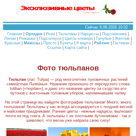
Сейчас 6.08.2026 10:02
Главная
|
Орхидеи
|
Розы
|
Тюльпаны
|
Нарциссы
|
Подснежники
|
Лилии
|
Ромашки
|
Подсолнухи
|
Цветы клевера
|
Голубые
|
Желтые
|
Красные
|
Мимозы
|
Просто
|
Букеты
|
8 марта
|
Рейтинг
|
Гостевая
|
Ссылки
|
Карта сайта
|
Фото тюльпанов
Тюльпан
(лат. Tulipa) — род многолетних луковичных растений
семейства Лилейные
. Название произошло от персидского слова
toliban («тюрбан»), и дано это название цветку за сходство его
бутонов с восточным головным убором, напоминавшим чалму
На этой странице вы найдете фотографии тюльпанов! Много, много
тюльпанов! Тюльпаны у нас всегда ассоциируются с поздней весной
и майскими праздниками. Ранние цветы - нежные нарцисы, вылезают
почти из под снега. А тюльпаны с их плотными бутончиками - так и
заявляют, что весна уже набрала свою силу!