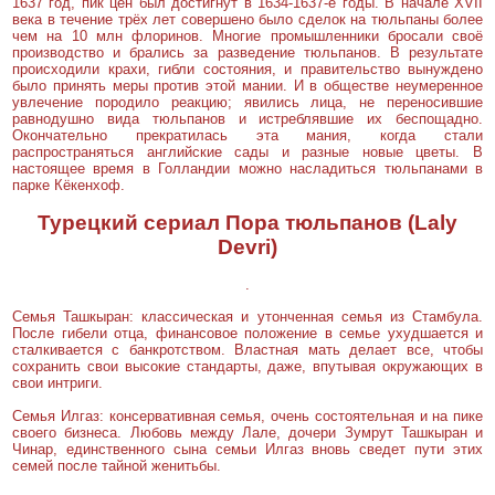
1637 год, пик цен был достигнут в 1634-1637-е годы. В начале XVII
века в течение трёх лет совершено было сделок на тюльпаны более
чем на 10 млн флоринов. Многие промышленники бросали своё
производство и брались за разведение тюльпанов. В результате
происходили крахи, гибли состояния, и правительство вынуждено
было принять меры против этой мании. И в обществе неумеренное
увлечение породило реакцию; явились лица, не переносившие
равнодушно вида тюльпанов и истреблявшие их беспощадно.
Окончательно прекратилась эта мания, когда стали
распространяться английские сады и разные новые цветы. В
настоящее время в Голландии можно насладиться тюльпанами в
парке Кёкенхоф.
Турецкий сериал Пора тюльпанов (Lalу
Devri)
.
Семья Ташкыран: классическая и утонченная семья из Стамбула.
После гибели отца, финансовое положение в семье ухудшается и
сталкивается с банкротством. Властная мать делает все, чтобы
сохранить свои высокие стандарты, даже, впутывая окружающих в
свои интриги.
Семья Илгаз: консервативная семья, очень состоятельная и на пике
своего бизнеса. Любовь между Лале, дочери Зумрут Ташкыран и
Чинар, единственного сына семьи Илгаз вновь сведет пути этих
семей после тайной женитьбы.