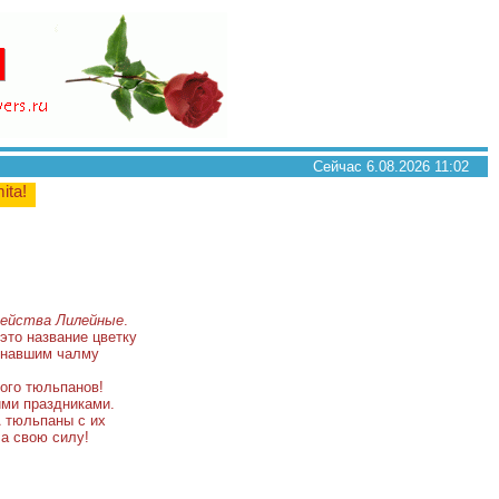
Сейчас 6.08.2026 11:02
mita!
ейства Лилейные
.
 это название цветку
минавшим чалму
ого тюльпанов!
ими праздниками.
А тюльпаны с их
ла свою силу!