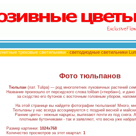
гнитные трековые светильники
- светодиодные светильники Lu
Фото тюльпанов
Тюльпан
(лат. Tulipa) — род многолетних луковичных растений
сем
Название произошло от персидского слова toliban («тюрбан»), и дано
за сходство его бутонов с восточным головным убором, напо
На этой странице вы найдете фотографии тюльпанов! Много, мн
Тюльпаны у нас всегда ассоциируются с поздней весной и майск
Ранние цветы - нежные нарцисы, вылезают почти из под снега. 
плотными бутончиками - так и заявляют, что весна уже набра
Размер картинки:
1024x768
Количество просмотров за этот квартал:
1