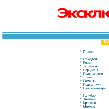
Ма
*
Главная
*
Орхидеи
*
Розы
*
Тюльпаны
*
Нарциссы
*
Подснежники
*
Лилии
*
Ромашки
*
Подсолнухи
*
Цветы клевера
*
Голубые
*
Желтые
*
Красные
*
Мимозы