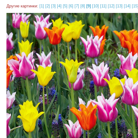
Другие картинки:
[1]
[2]
[3]
[4]
[5]
[6]
[7]
[8]
[9]
[10]
[11]
[12]
[13]
[14]
[15